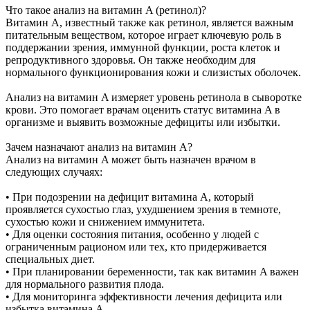
Что такое анализ на витамин A (ретинол)?
Витамин A, известный также как ретинол, является важным
питательным веществом, которое играет ключевую роль в
поддержании зрения, иммунной функции, роста клеток и
репродуктивного здоровья. Он также необходим для
нормального функционирования кожи и слизистых оболочек.
Анализ на витамин A измеряет уровень ретинола в сыворотке
крови. Это помогает врачам оценить статус витамина A в
организме и выявить возможные дефициты или избытки.
Зачем назначают анализ на витамин A?
Анализ на витамин A может быть назначен врачом в
следующих случаях:
• При подозрении на дефицит витамина A, который
проявляется сухостью глаз, ухудшением зрения в темноте,
сухостью кожи и снижением иммунитета.
• Для оценки состояния питания, особенно у людей с
ограниченным рационом или тех, кто придерживается
специальных диет.
• При планировании беременности, так как витамин A важен
для нормального развития плода.
• Для мониторинга эффективности лечения дефицита или
избытка витамина A.