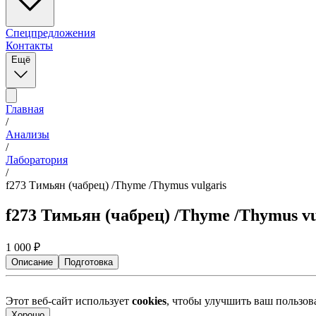
Спецпредложения
Контакты
Ещё
Главная
/
Анализы
/
Лаборатория
/
f273 Тимьян (чабрец) /Thyme /Thymus vulgaris
f273 Тимьян (чабрец) /Thyme /Thymus vu
1 000
₽
Описание
Подготовка
Этот веб-сайт использует
cookies
, чтобы улучшить ваш пользо
Хорошо