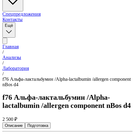
Спецпредложения
Контакты
Ещё
Главная
/
Анализы
/
Лаборатория
/
f76 Альфа-лактальбумин /Alpha-lactalbumin /allergen component
nBos d4
f76 Альфа-лактальбумин /Alpha-
lactalbumin /allergen component nBos d4
2 500
₽
Описание
Подготовка