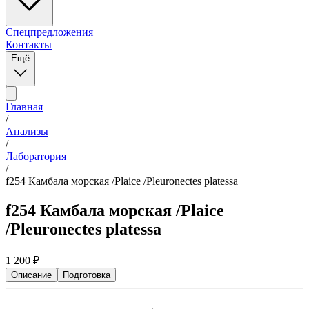
Спецпредложения
Контакты
Ещё
Главная
/
Анализы
/
Лаборатория
/
f254 Камбала морская /Plaice /Pleuronectes platessa
f254 Камбала морская /Plaice
/Pleuronectes platessa
1 200
₽
Описание
Подготовка