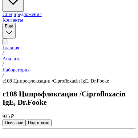
Спецпредложения
Контакты
Ещё
Главная
/
Анализы
/
Лаборатория
/
c108 Ципрофлоксацин /Ciprofloxacin IgE, Dr.Fooke
c108 Ципрофлоксацин /Ciprofloxacin
IgE, Dr.Fooke
935
₽
Описание
Подготовка