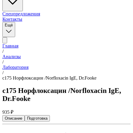
Спецпредложения
Контакты
Ещё
Главная
/
Анализы
/
Лаборатория
/
c175 Норфлоксацин /Norfloxacin IgE, Dr.Fooke
c175 Норфлоксацин /Norfloxacin IgE,
Dr.Fooke
935
₽
Описание
Подготовка