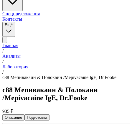
Спецпредложения
Контакты
Ещё
Главная
/
Анализы
/
Лаборатория
/
c88 Мепивакаин & Полокаин /Mepivacaine IgE, Dr.Fooke
c88 Мепивакаин & Полокаин
/Mepivacaine IgE, Dr.Fooke
935
₽
Описание
Подготовка