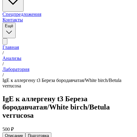
Спецпредложения
Контакты
Ещё
Главная
/
Анализы
/
Лаборатория
/
IgE к аллергену t3 Береза бородавчатая/White birch/Betula
verrucosa
IgE к аллергену t3 Береза
бородавчатая/White birch/Betula
verrucosa
500
₽
Описание
Подготовка