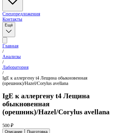
Спецпредложения
Контакты
Ещё
Главная
/
Анализы
/
Лаборатория
/
IgE к аллергену t4 Лещина обыкновенная
(орешник)/Hazel/Corylus avellana
IgE к аллергену t4 Лещина
обыкновенная
(орешник)/Hazel/Corylus avellana
500
₽
Описание
Подготовка