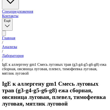
Спецпредложения
Контакты
Ещё
Главная
/
Анализы
/
Лаборатория
/
IgE к аллергену gm1 Смесь луговых трав (g3-g4-g5-g6-g8) ежа
сборная, овсяница луговая, плевел, тимофеевка луговая,
мятлик луговой
IgE к аллергену gm1 Смесь луговых
трав (g3-g4-g5-g6-g8) ежа сборная,
овсяница луговая, плевел, тимофеевка
луговая, мятлик луговой