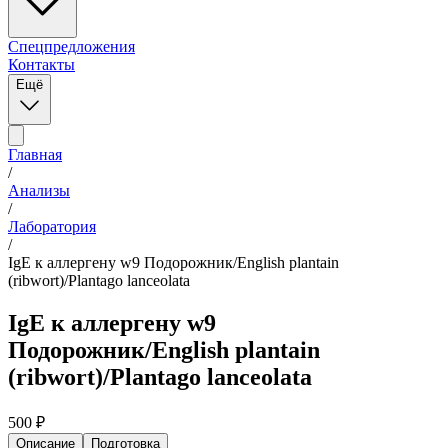
Спецпредложения
Контакты
Ещё
Главная
/
Анализы
/
Лаборатория
/
IgE к аллергену w9 Подорожник/English plantain
(ribwort)/Plantago lanceolata
IgE к аллергену w9
Подорожник/English plantain
(ribwort)/Plantago lanceolata
500
₽
Описание
Подготовка