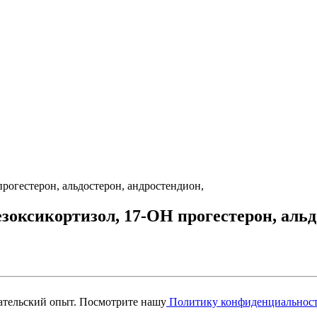
прогестерон, альдостерон, андростендион,
езоксикортизол, 17-ОН прогестерон, альд
вательский опыт. Посмотрите нашу
Политику конфиденциальнос