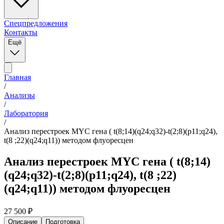
Спецпредложения
Контакты
Ещё
Главная
/
Анализы
/
Лаборатория
/
Анализ перестроек MYC гена ( t(8;14)(q24;q32)-t(2;8)(p11;q24),
t(8 ;22)(q24;q11)) методом флуоресцен
Анализ перестроек MYC гена ( t(8;14)
(q24;q32)-t(2;8)(p11;q24), t(8 ;22)
(q24;q11)) методом флуоресцен
27 500
₽
Описание
Подготовка