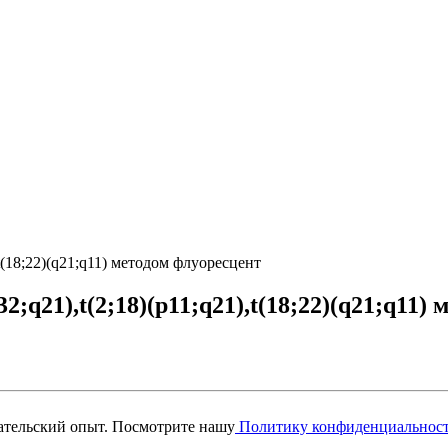
,t(18;22)(q21;q11) методом флуоресцент
2;q21),t(2;18)(p11;q21),t(18;22)(q21;q11)
вательский опыт. Посмотрите нашу
Политику конфиденциальнос