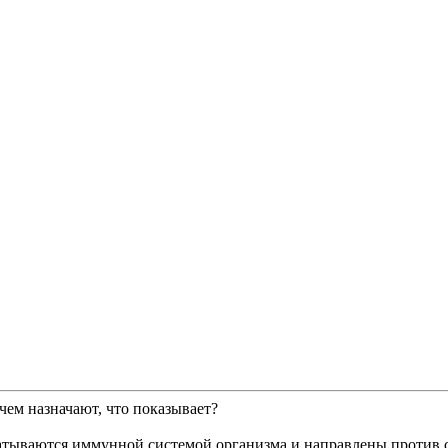
чем назначают, что показывает?
атываются иммунной системой организма и направлены против 