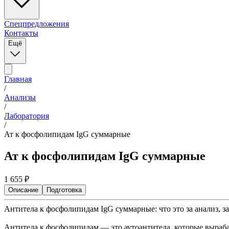
Спецпредложения
Контакты
Ещё
Главная
/
Анализы
/
Лаборатория
/
Ат к фосфолипидам IgG суммарные
Ат к фосфолипидам IgG суммарные
1 655
₽
Описание
Подготовка
Антитела к фосфолипидам IgG суммарные: что это за анализ, за
Антитела к фосфолипидам — это аутоантитела, которые выраб