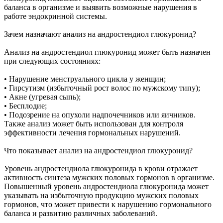
баланса в организме и выявить возможные нарушения в
работе эндокринной системы.
Зачем назначают анализ на андростендиол глюкуронид?
Анализ на андростендиол глюкуронид может быть назначен
при следующих состояниях:
• Нарушение менструального цикла у женщин;
• Гирсутизм (избыточный рост волос по мужскому типу);
• Акне (угревая сыпь);
• Бесплодие;
• Подозрение на опухоли надпочечников или яичников.
Также анализ может быть использован для контроля
эффективности лечения гормональных нарушений.
Что показывает анализ на андростендиол глюкуронид?
Уровень андростендиола глюкуронида в крови отражает
активность синтеза мужских половых гормонов в организме.
Повышенный уровень андростендиола глюкуронида может
указывать на избыточную продукцию мужских половых
гормонов, что может привести к нарушению гормонального
баланса и развитию различных заболеваний.