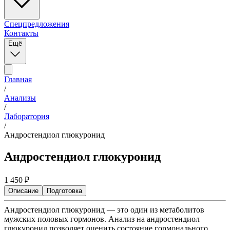
Спецпредложения
Контакты
Ещё
Главная
/
Анализы
/
Лаборатория
/
Андростендиол глюкуронид
Андростендиол глюкуронид
1 450
₽
Описание
Подготовка
Андростендиол глюкуронид — это один из метаболитов
мужских половых гормонов. Анализ на андростендиол
глюкуронид позволяет оценить состояние гормонального