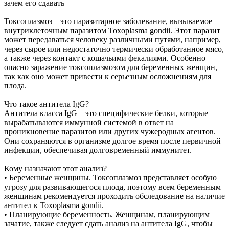
зачем его сдавать
Токсоплазмоз – это паразитарное заболевание, вызываемое
внутриклеточным паразитом Toxoplasma gondii. Этот паразит
может передаваться человеку различными путями, например,
через сырое или недостаточно термически обработанное мясо,
а также через контакт с кошачьими фекалиями. Особенно
опасно заражение токсоплазмозом для беременных женщин,
так как оно может привести к серьезным осложнениям для
плода.
Что такое антитела IgG?
Антитела класса IgG – это специфические белки, которые
вырабатываются иммунной системой в ответ на
проникновение паразитов или других чужеродных агентов.
Они сохраняются в организме долгое время после первичной
инфекции, обеспечивая долговременный иммунитет.
Кому назначают этот анализ?
• Беременные женщины. Токсоплазмоз представляет особую
угрозу для развивающегося плода, поэтому всем беременным
женщинам рекомендуется проходить обследование на наличие
антител к Toxoplasma gondii.
• Планирующие беременность. Женщинам, планирующим
зачатие, также следует сдать анализ на антитела IgG, чтобы