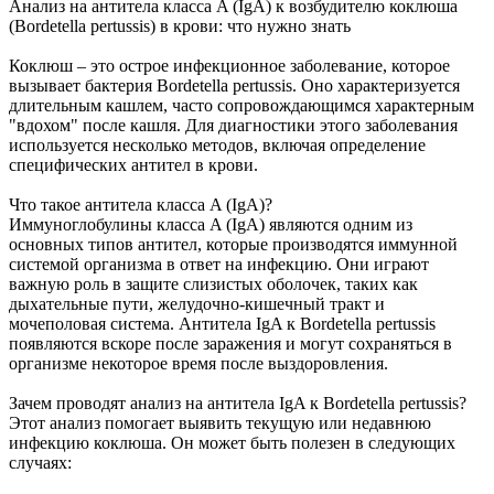
Анализ на антитела класса A (IgA) к возбудителю коклюша
(Bordetella pertussis) в крови: что нужно знать
Коклюш – это острое инфекционное заболевание, которое
вызывает бактерия Bordetella pertussis. Оно характеризуется
длительным кашлем, часто сопровождающимся характерным
"вдохом" после кашля. Для диагностики этого заболевания
используется несколько методов, включая определение
специфических антител в крови.
Что такое антитела класса A (IgA)?
Иммуноглобулины класса A (IgA) являются одним из
основных типов антител, которые производятся иммунной
системой организма в ответ на инфекцию. Они играют
важную роль в защите слизистых оболочек, таких как
дыхательные пути, желудочно-кишечный тракт и
мочеполовая система. Антитела IgA к Bordetella pertussis
появляются вскоре после заражения и могут сохраняться в
организме некоторое время после выздоровления.
Зачем проводят анализ на антитела IgA к Bordetella pertussis?
Этот анализ помогает выявить текущую или недавнюю
инфекцию коклюша. Он может быть полезен в следующих
случаях: