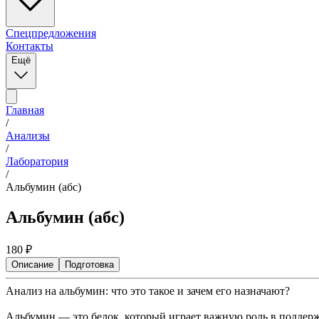
Спецпредложения
Контакты
Ещё
Главная
/
Анализы
/
Лаборатория
/
Альбумин (абс)
Альбумин (абс)
180
₽
Описание
Подготовка
Анализ на альбумин: что это такое и зачем его назначают?
Альбумин — это белок, который играет важную роль в поддерж