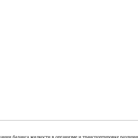
ании баланса жидкости в организме и транспортировке различны