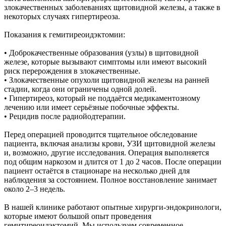
злокачественных заболеваниях щитовидной железы, а также в
некоторых случаях гипертиреоза.
Показания к гемитиреоидэктомии:
• Доброкачественные образования (узлы) в щитовидной
железе, которые вызывают симптомы или имеют высокий
риск перерождения в злокачественные.
• Злокачественные опухоли щитовидной железы на ранней
стадии, когда они ограничены одной долей.
• Гипертиреоз, который не поддаётся медикаментозному
лечению или имеет серьёзные побочные эффекты.
• Рецидив после радиойодтерапии.
Перед операцией проводится тщательное обследование
пациента, включая анализы крови, УЗИ щитовидной железы
и, возможно, другие исследования. Операция выполняется
под общим наркозом и длится от 1 до 2 часов. После операции
пациент остаётся в стационаре на несколько дней для
наблюдения за состоянием. Полное восстановление занимает
около 2–3 недель.
В нашей клинике работают опытные хирурги-эндокринологи,
которые имеют большой опыт проведения
гемитиреоидэктомий. Мы используем современное