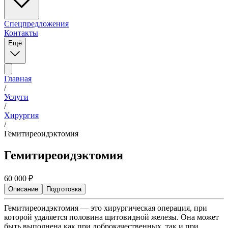
Спецпредложения
Контакты
Ещё
Главная
/
Услуги
/
Хирургия
/
Гемитиреоидэктомия
Гемитиреоидэктомия
60 000
₽
Описание
Подготовка
Гемитиреоидэктомия — это хирургическая операция, при
которой удаляется половина щитовидной железы. Она может
быть выполнена как при доброкачественных, так и при