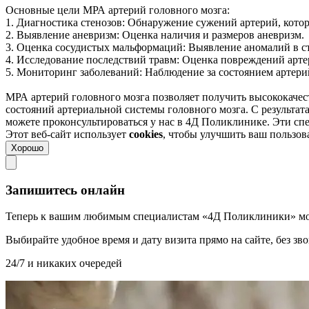
Основные цели МРА артерий головного мозга:
1. Диагностика стенозов: Обнаружение сужений артерий, кото
2. Выявление аневризм: Оценка наличия и размеров аневризм.
3. Оценка сосудистых мальформаций: Выявление аномалий в с
4. Исследование последствий травм: Оценка повреждений арте
5. Мониторинг заболеваний: Наблюдение за состоянием артери
МРА артерий головного мозга позволяет получить высококачес
состояний артериальной системы головного мозга. С результат
можете проконсультироваться у нас в 4Д Поликлинике. Эти спе
Этот веб-сайт использует
cookies
, чтобы улучшить ваш пользо
Хорошо
Запишитесь онлайн
Теперь к вашим любимым специалистам «4Д Поликлиники» мо
Выбирайте удобное время и дату визита прямо на сайте, без з
24/7 и никаких очередей