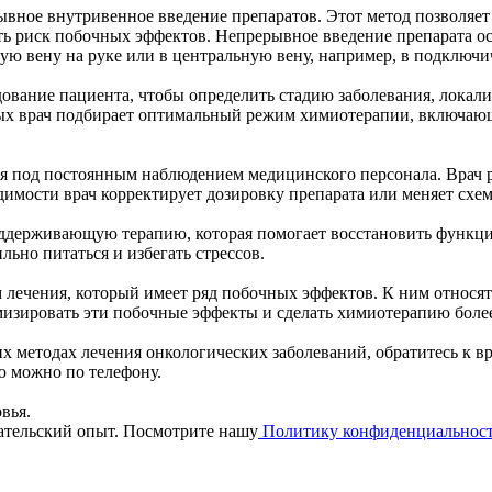
ывное внутривенное введение препаратов. Этот метод позволяе
ть риск побочных эффектов. Непрерывное введение препарата ос
ую вену на руке или в центральную вену, например, в подключи
ование пациента, чтобы определить стадию заболевания, локал
х врач подбирает оптимальный режим химиотерапии, включающи
я под постоянным наблюдением медицинского персонала. Врач р
имости врач корректирует дозировку препарата или меняет схем
ддерживающую терапию, которая помогает восстановить функции
ьно питаться и избегать стрессов.
 лечения, который имеет ряд побочных эффектов. К ним относятс
изировать эти побочные эффекты и сделать химиотерапию более
х методах лечения онкологических заболеваний, обратитесь к в
ю можно по телефону.
вья.
вательский опыт. Посмотрите нашу
Политику конфиденциальнос