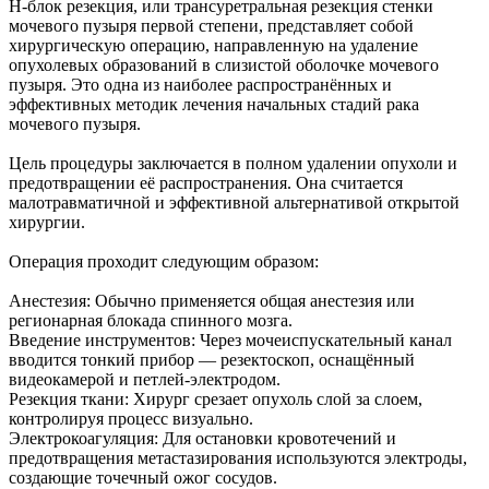
Н-блок резекция, или трансуретральная резекция стенки
мочевого пузыря первой степени, представляет собой
хирургическую операцию, направленную на удаление
опухолевых образований в слизистой оболочке мочевого
пузыря. Это одна из наиболее распространённых и
эффективных методик лечения начальных стадий рака
мочевого пузыря.
Цель процедуры заключается в полном удалении опухоли и
предотвращении её распространения. Она считается
малотравматичной и эффективной альтернативой открытой
хирургии.
Операция проходит следующим образом:
Анестезия: Обычно применяется общая анестезия или
регионарная блокада спинного мозга.
Введение инструментов: Через мочеиспускательный канал
вводится тонкий прибор — резектоскоп, оснащённый
видеокамерой и петлей-электродом.
Резекция ткани: Хирург срезает опухоль слой за слоем,
контролируя процесс визуально.
Электрокоагуляция: Для остановки кровотечений и
предотвращения метастазирования используются электроды,
создающие точечный ожог сосудов.