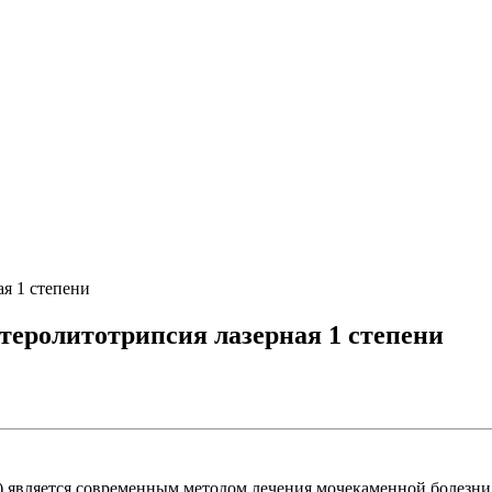
я 1 степени
теролитотрипсия лазерная 1 степени
) является современным методом лечения мочекаменной болезни