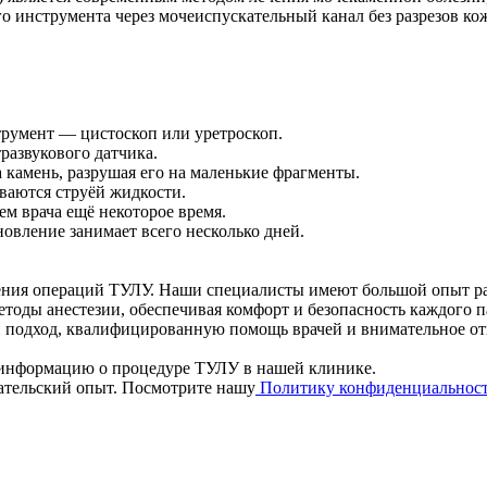
о инструмента через мочеиспускательный канал без разрезов ко
трумент — цистоскоп или уретроскоп.
развукового датчика.
 камень, разрушая его на маленькие фрагменты.
аются струёй жидкости.
м врача ещё некоторое время.
новление занимает всего несколько дней.
ния операций ТУЛУ. Наши специалисты имеют большой опыт раб
тоды анестезии, обеспечивая комфорт и безопасность каждого п
й подход, квалифицированную помощь врачей и внимательное о
 информацию о процедуре ТУЛУ в нашей клинике.
вательский опыт. Посмотрите нашу
Политику конфиденциальнос