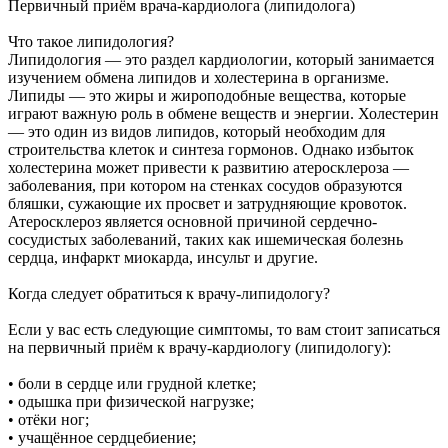
Первичный приём врача-кардиолога (липидолога)
Что такое липидология?
Липидология — это раздел кардиологии, который занимается
изучением обмена липидов и холестерина в организме.
Липиды — это жиры и жироподобные вещества, которые
играют важную роль в обмене веществ и энергии. Холестерин
— это один из видов липидов, который необходим для
строительства клеток и синтеза гормонов. Однако избыток
холестерина может привести к развитию атеросклероза —
заболевания, при котором на стенках сосудов образуются
бляшки, сужающие их просвет и затрудняющие кровоток.
Атеросклероз является основной причиной сердечно-
сосудистых заболеваний, таких как ишемическая болезнь
сердца, инфаркт миокарда, инсульт и другие.
Когда следует обратиться к врачу-липидологу?
Если у вас есть следующие симптомы, то вам стоит записаться
на первичный приём к врачу-кардиологу (липидологу):
• боли в сердце или грудной клетке;
• одышка при физической нагрузке;
• отёки ног;
• учащённое сердцебиение;