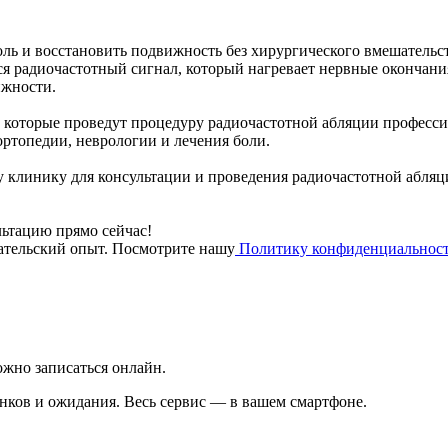
оль и восстановить подвижность без хирургического вмешательст
тся радиочастотный сигнал, который нагревает нервные окончани
ижности.
которые проведут процедуру радиочастотной абляции професси
ортопедии, неврологии и лечения боли.
ашу клинику для консультации и проведения радиочастотной абля
льтацию прямо сейчас!
вательский опыт. Посмотрите нашу
Политику конфиденциальнос
жно записаться онлайн.
вонков и ожидания. Весь сервис — в вашем смартфоне.