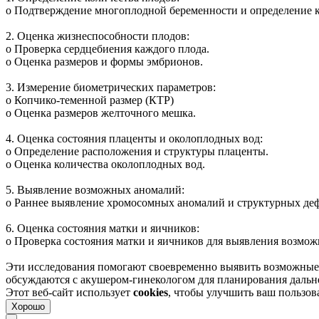
o Подтверждение многоплодной беременности и определение к
2. Оценка жизнеспособности плодов:
o Проверка сердцебиения каждого плода.
o Оценка размеров и формы эмбрионов.
3. Измерение биометрических параметров:
o Копчико-теменной размер (КТР)
o Оценка размеров желточного мешка.
4. Оценка состояния плаценты и околоплодных вод:
o Определение расположения и структуры плаценты.
o Оценка количества околоплодных вод.
5. Выявление возможных аномалий:
o Раннее выявление хромосомных аномалий и структурных деф
6. Оценка состояния матки и яичников:
o Проверка состояния матки и яичников для выявления возмож
Эти исследования помогают своевременно выявить возможные п
обсуждаются с акушером-гинекологом для планирования дальн
Этот веб-сайт использует
cookies
, чтобы улучшить ваш пользо
Хорошо